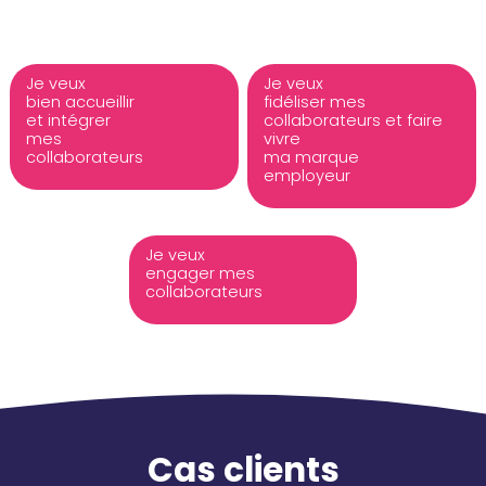
Je veux
Je veux
bien accueillir
fidéliser mes
et intégrer
collaborateurs et faire
mes
vivre
collaborateurs
ma marque
employeur
Je veux
engager mes
collaborateurs
Cas clients